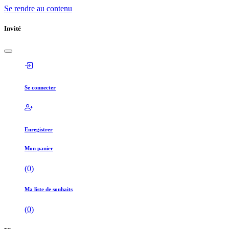
Se rendre au contenu
Invité
Se connecter
Enregistrer
Mon panier
(
0
)
Ma liste de souhaits
(
0
)