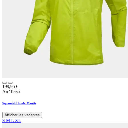
199,95
€
Arc'Teryx
Squamish Hoody Mantis
Afficher les variantes
S
M
L
XL