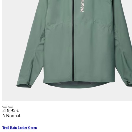
219,95
€
NNormal
Trail Rain Jacket Green