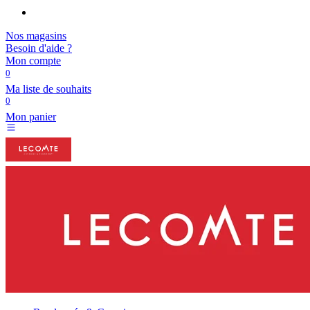
Nos magasins
Besoin d'aide ?
Mon compte
0
Ma liste de souhaits
0
Mon panier