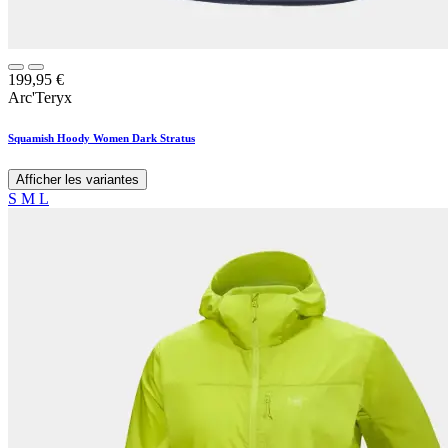
199,95
€
Arc'Teryx
Squamish Hoody Women Dark Stratus
Afficher les variantes
S
M
L