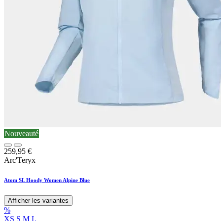
Nouveauté
259,95
€
Arc'Teryx
Atom SL Hoody Women Alpine Blue
Afficher les variantes
%
XS
S
M
L