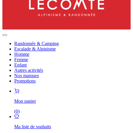
Randonnée & Camping
Escalade & Alpinisme
Homme
Femme
Enfant
Autres activités
Nos marques
Promotions
Mon panier
(
0
)
Ma liste de souhaits