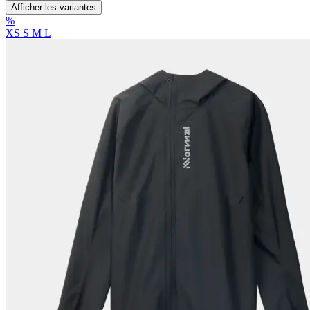
Afficher les variantes
%
XS
S
M
L