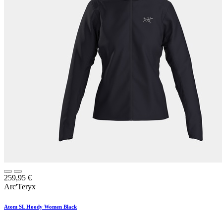
259,95
€
Arc'Teryx
Atom SL Hoody Women Black