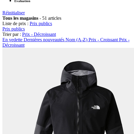
Évaluation
Réinitialiser
Tous les magasins
-
51 articles
Liste de prix :
Prix publics
Prix publics
Trier par :
Prix - Décroissant
En vedette
Dernières nouveautés
Nom (A-Z)
Prix - Croissant
Prix -
Décroissant