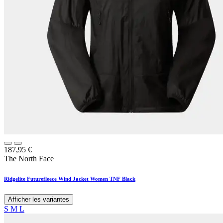
187,95
€
The North Face
Ridgelite Futurefleece Wind Jacket Women TNF Black
Afficher les variantes
S
M
L