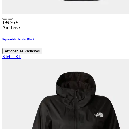
199,95
€
Arc'Teryx
Squamish Hoody Black
Afficher les variantes
S
M
L
XL