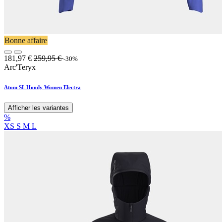
Bonne affaire
181,97
€
259,95
€
-30%
Arc'Teryx
Atom SL Hoody Women Electra
Afficher les variantes
%
XS
S
M
L