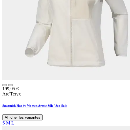
199,95
€
Arc'Teryx
Squamish Hoody Women Arctic Silk / Sea Salt
Afficher les variantes
S
M
L