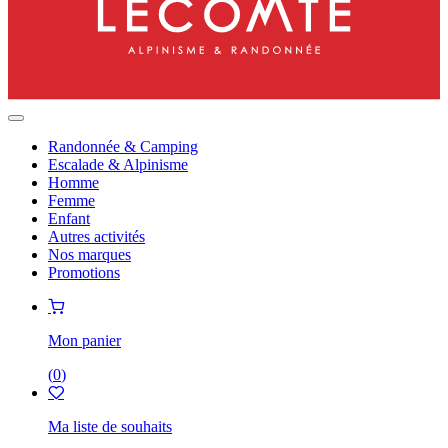
Randonnée & Camping
Escalade & Alpinisme
Homme
Femme
Enfant
Autres activités
Nos marques
Promotions
Mon panier
(
0
)
Ma liste de souhaits