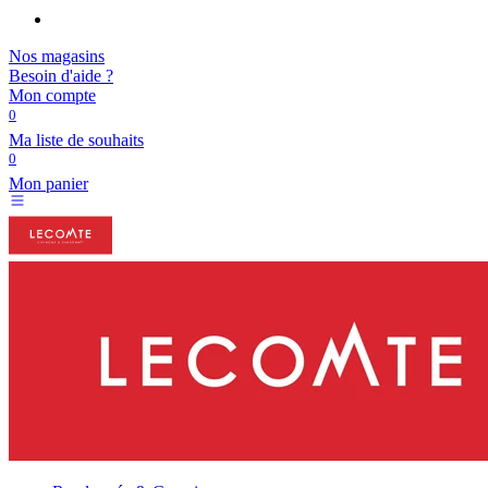
Nos magasins
Besoin d'aide ?
Mon compte
0
Ma liste de souhaits
0
Mon panier