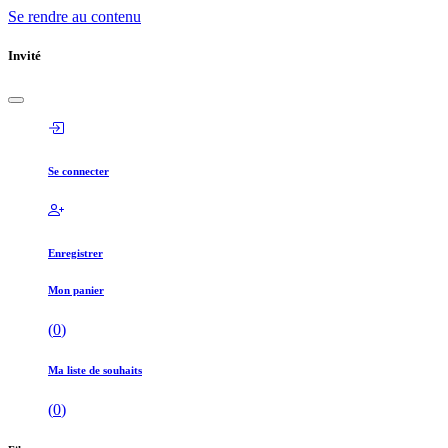
Se rendre au contenu
Invité
Se connecter
Enregistrer
Mon panier
(
0
)
Ma liste de souhaits
(
0
)