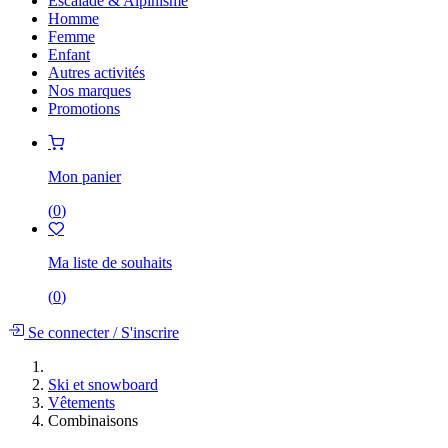
Escalade & Alpinisme
Homme
Femme
Enfant
Autres activités
Nos marques
Promotions
Mon panier
(
0
)
Ma liste de souhaits
(
0
)
Se connecter
/
S'inscrire
Ski et snowboard
Vêtements
Combinaisons