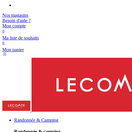
Nos magasins
Besoin d'aide ?
Mon compte
0
Ma liste de souhaits
0
Mon panier
Randonnée & Camping
Randonnée & camping