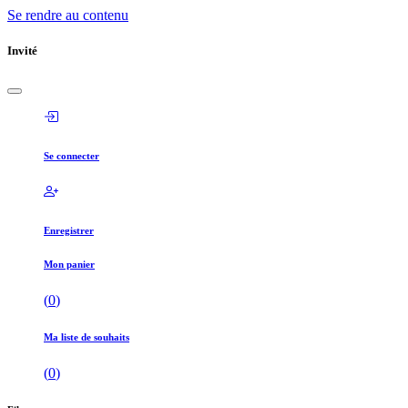
Se rendre au contenu
Invité
Se connecter
Enregistrer
Mon panier
(
0
)
Ma liste de souhaits
(
0
)