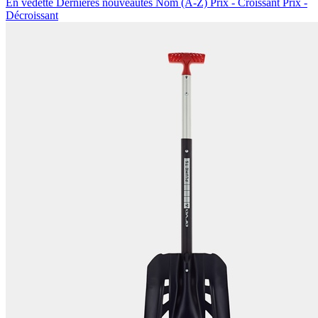
En vedette
Dernières nouveautés
Nom (A-Z)
Prix - Croissant
Prix -
Décroissant