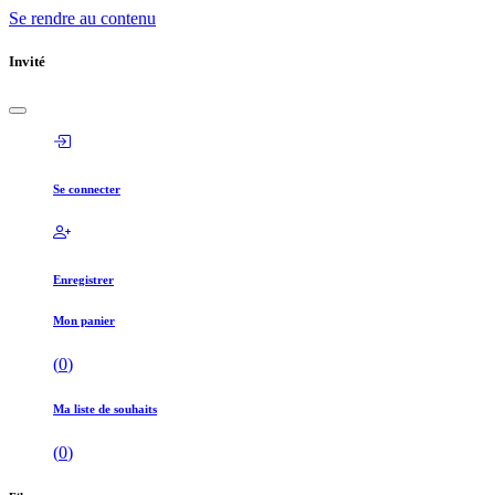
Se rendre au contenu
Invité
Se connecter
Enregistrer
Mon panier
(
0
)
Ma liste de souhaits
(
0
)