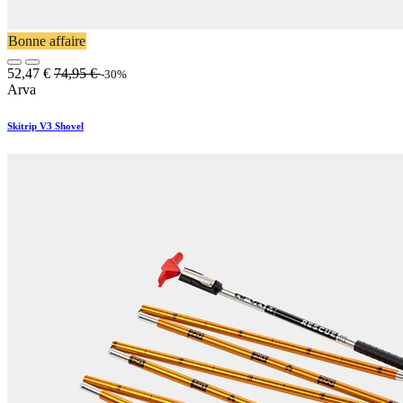
Bonne affaire
52,47
€
74,95
€
-30%
Arva
Skitrip V3 Shovel