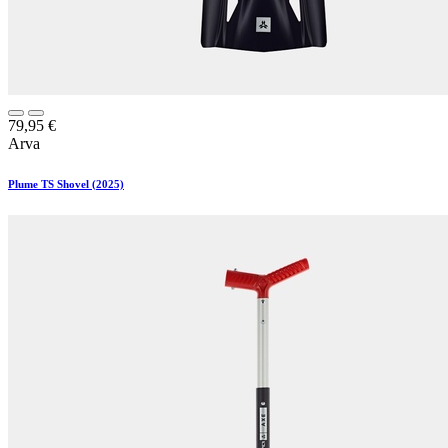
79,95
€
Arva
Plume TS Shovel (2025)