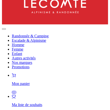
Randonnée & Camping
Escalade & Alpinisme
Homme
Femme
Enfant
Autres activités
Nos marques
Promotions
Mon panier
(
0
)
Ma liste de souhaits