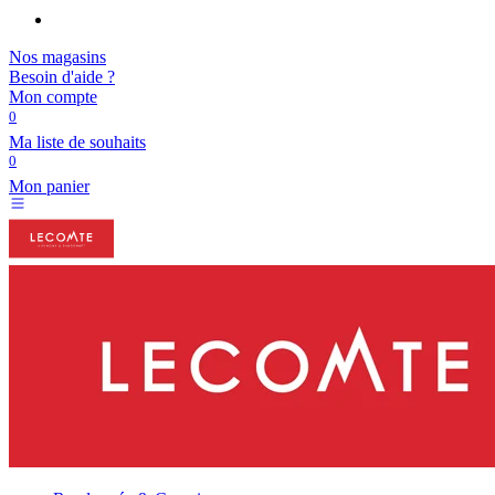
Nos magasins
Besoin d'aide ?
Mon compte
0
Ma liste de souhaits
0
Mon panier