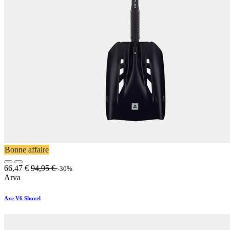
Bonne affaire
66,47
€
94,95
€
-30%
Arva
Axe V6 Shovel