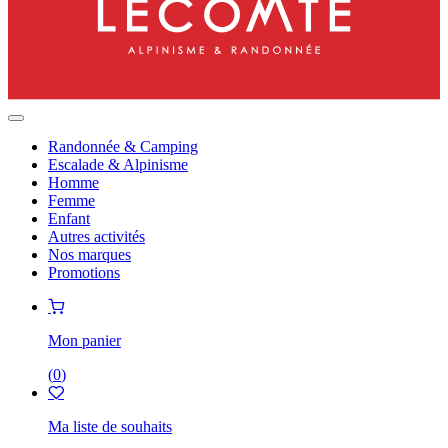
Randonnée & Camping
Escalade & Alpinisme
Homme
Femme
Enfant
Autres activités
Nos marques
Promotions
Mon panier
(
0
)
Ma liste de souhaits