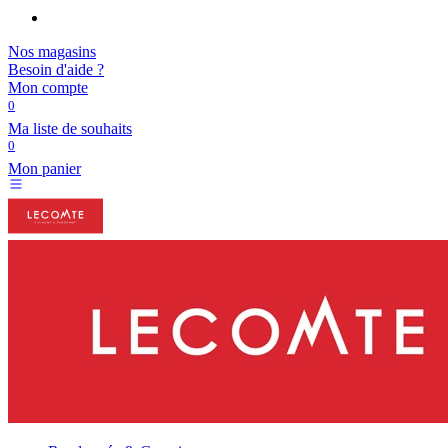
Nos magasins
Besoin d'aide ?
Mon compte
0
Ma liste de souhaits
0
Mon panier