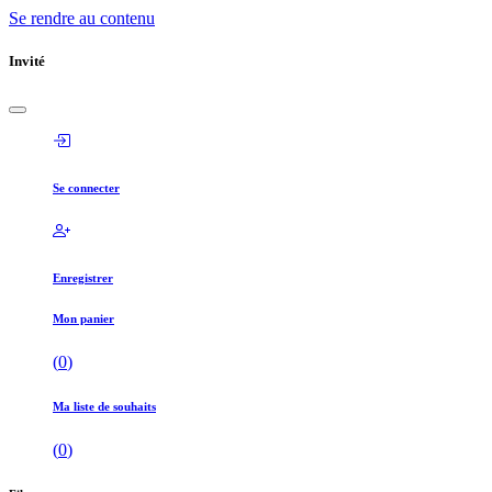
Se rendre au contenu
Invité
Se connecter
Enregistrer
Mon panier
(
0
)
Ma liste de souhaits
(
0
)