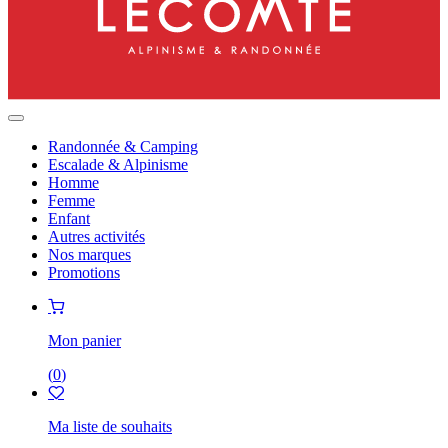
Randonnée & Camping
Escalade & Alpinisme
Homme
Femme
Enfant
Autres activités
Nos marques
Promotions
Mon panier
(
0
)
Ma liste de souhaits