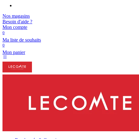
Nos magasins
Besoin d'aide ?
Mon compte
0
Ma liste de souhaits
0
Mon panier