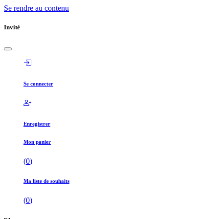
Se rendre au contenu
Invité
Se connecter
Enregistrer
Mon panier
(
0
)
Ma liste de souhaits
(
0
)