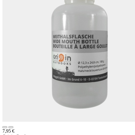
7,95
€