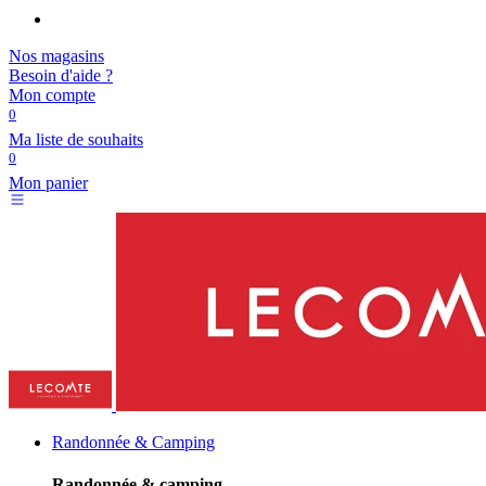
Nos magasins
Besoin d'aide ?
Mon compte
0
Ma liste de souhaits
0
Mon panier
Randonnée & Camping
Randonnée & camping