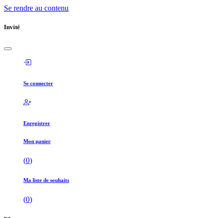
Se rendre au contenu
Invité
Se connecter
Enregistrer
Mon panier
(
0
)
Ma liste de souhaits
(
0
)