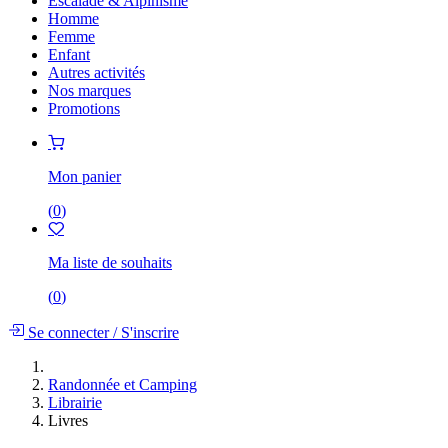
Escalade & Alpinisme
Homme
Femme
Enfant
Autres activités
Nos marques
Promotions
Mon panier
(
0
)
Ma liste de souhaits
(
0
)
Se connecter
/
S'inscrire
Randonnée et Camping
Librairie
Livres