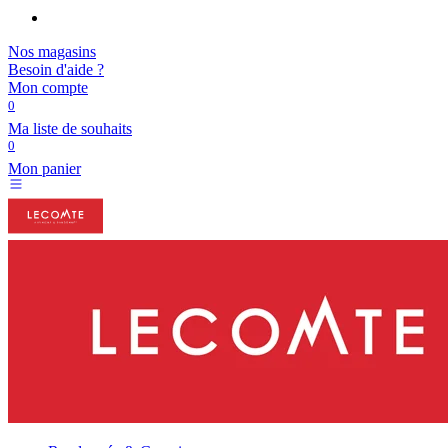
Nos magasins
Besoin d'aide ?
Mon compte
0
Ma liste de souhaits
0
Mon panier