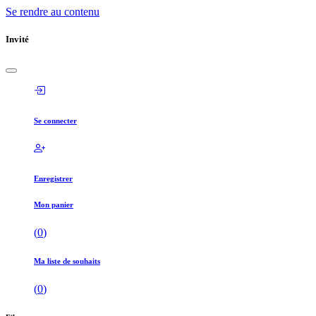
Se rendre au contenu
Invité
Se connecter
Enregistrer
Mon panier
(
0
)
Ma liste de souhaits
(
0
)