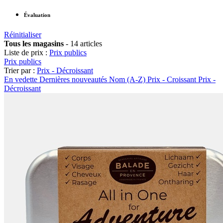
Évaluation
Réinitialiser
Tous les magasins
-
14 articles
Liste de prix :
Prix publics
Prix publics
Trier par :
Prix - Décroissant
En vedette
Dernières nouveautés
Nom (A-Z)
Prix - Croissant
Prix -
Décroissant