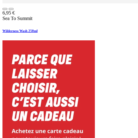
6,95
€
Sea To Summit
Wilderness Wash 250ml