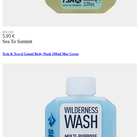
5,95
€
Sea To Summit
Trek & Travel Liquid Body Wash 100ml Mist Green