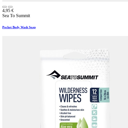
4,95
€
Sea To Summit
Pocket Body Wash Soap