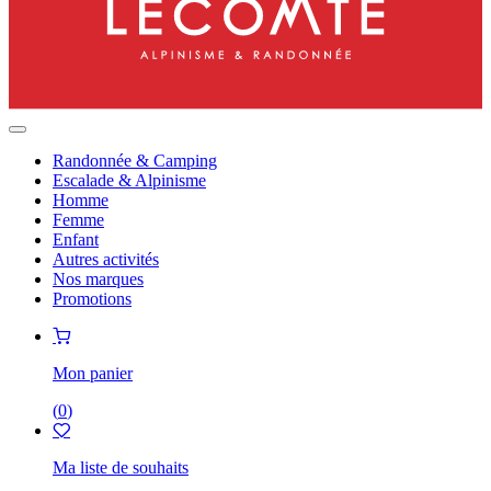
Randonnée & Camping
Escalade & Alpinisme
Homme
Femme
Enfant
Autres activités
Nos marques
Promotions
Mon panier
(
0
)
Ma liste de souhaits