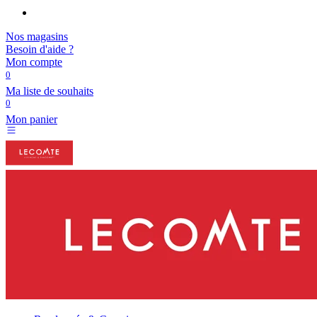
Nos magasins
Besoin d'aide ?
Mon compte
0
Ma liste de souhaits
0
Mon panier