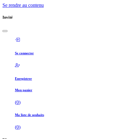
Se rendre au contenu
Invité
Se connecter
Enregistrer
Mon panier
(
0
)
Ma liste de souhaits
(
0
)