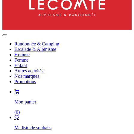
Randonnée & Camping
Escalade & Alpinisme
Homme
Femme
Enfant
Autres activités
Nos marques
Promotions
Mon panier
(
0
)
Ma liste de souhaits