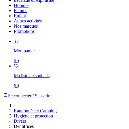
Escalade & Alpinisme
Homme
Femme
Enfant
Autres activités
Nos marques
Promotions
Mon panier
(
0
)
Ma liste de souhaits
(
0
)
Se connecter
/
S'inscrire
Randonnée et Camping
Hygiène et protection
Divers
Dentifrices