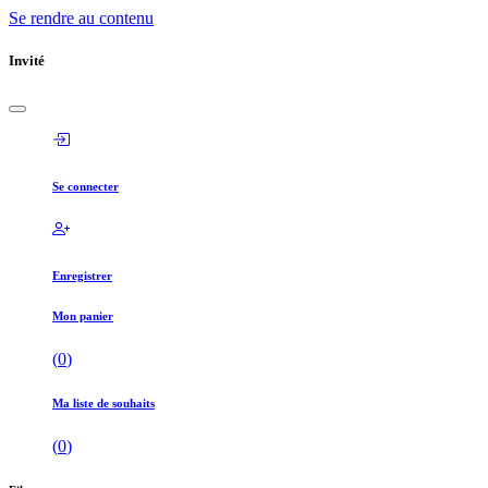
Se rendre au contenu
Invité
Se connecter
Enregistrer
Mon panier
(
0
)
Ma liste de souhaits
(
0
)