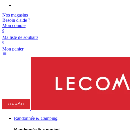
Nos magasins
Besoin d'aide ?
Mon compte
0
Ma liste de souhaits
0
Mon panier
Randonnée & Camping
Randonnée & camping