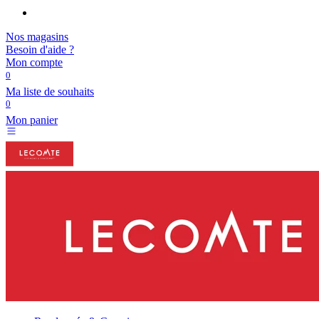
Nos magasins
Besoin d'aide ?
Mon compte
0
Ma liste de souhaits
0
Mon panier