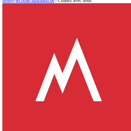
hello@lecomte-alpirando.be
/
Chattez avec nous