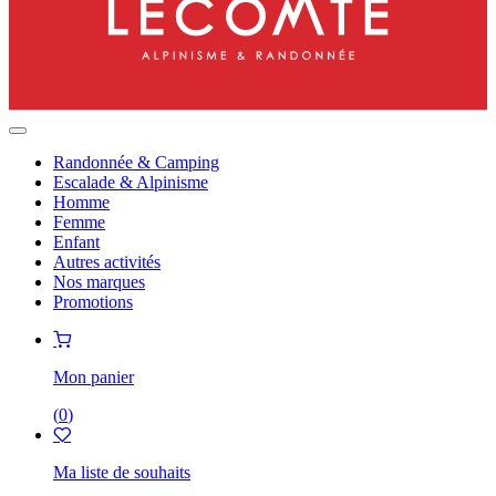
Randonnée & Camping
Escalade & Alpinisme
Homme
Femme
Enfant
Autres activités
Nos marques
Promotions
Mon panier
(
0
)
Ma liste de souhaits