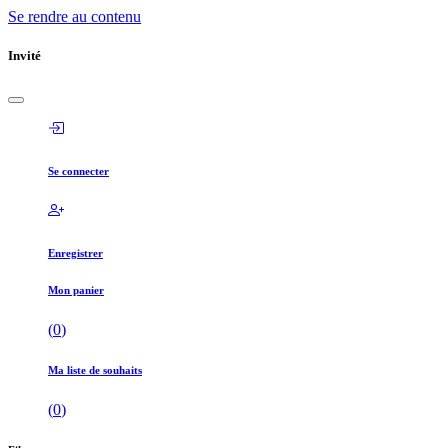
Se rendre au contenu
Invité
Se connecter
Enregistrer
Mon panier
(
0
)
Ma liste de souhaits
(
0
)