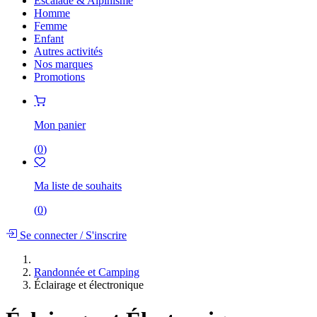
Escalade & Alpinisme
Homme
Femme
Enfant
Autres activités
Nos marques
Promotions
Mon panier
(
0
)
Ma liste de souhaits
(
0
)
Se connecter
/
S'inscrire
Randonnée et Camping
Éclairage et électronique