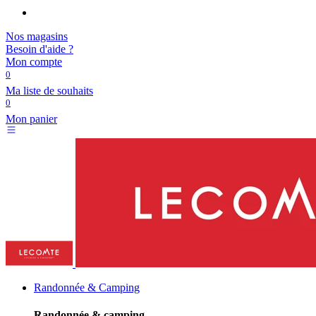
Nos magasins
Besoin d'aide ?
Mon compte
0
Ma liste de souhaits
0
Mon panier
Randonnée & Camping
Randonnée & camping