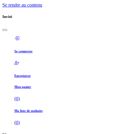
Se rendre au contenu
Invité
Se connecter
Enregistrer
Mon panier
(
0
)
Ma liste de souhaits
(
0
)