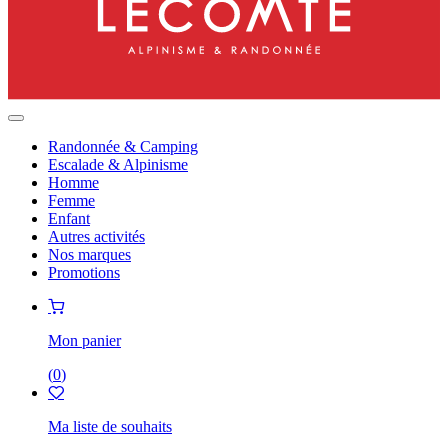
Randonnée & Camping
Escalade & Alpinisme
Homme
Femme
Enfant
Autres activités
Nos marques
Promotions
Mon panier
(
0
)
Ma liste de souhaits