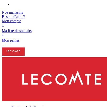
Nos magasins
Besoin d'aide ?
Mon compte
0
Ma liste de souhaits
0
Mon panier