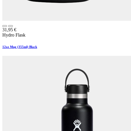
31,95
€
Hydro Flask
12oz Mug (355ml) Black