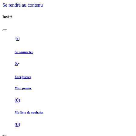
Se rendre au contenu
Invité
Se connecter
Enregistrer
Mon panier
(
0
)
Ma liste de souhaits
(
0
)