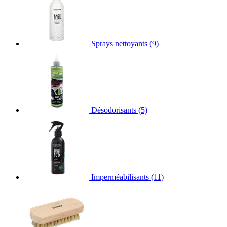
Sprays nettoyants
(9)
Désodorisants
(5)
Imperméabilisants
(11)