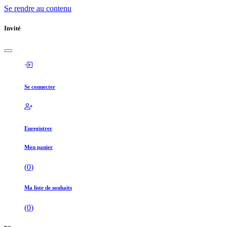
Se rendre au contenu
Invité
Se connecter
Enregistrer
Mon panier
(
0
)
Ma liste de souhaits
(
0
)