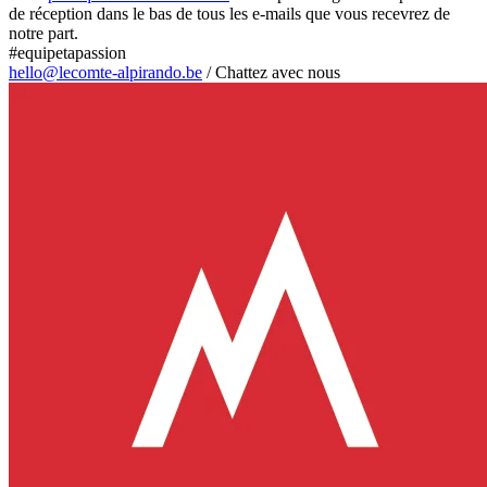
de réception dans le bas de tous les e-mails que vous recevrez de
notre part.
#equipetapassion
hello@lecomte-alpirando.be
/
Chattez avec nous