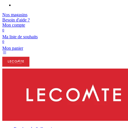
Nos magasins
Besoin d'aide ?
Mon compte
0
Ma liste de souhaits
0
Mon panier