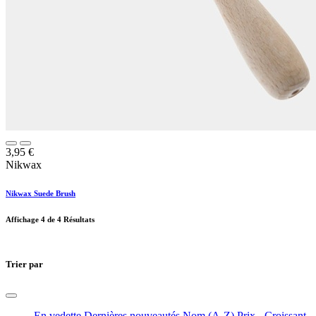
3,95
€
Nikwax
Nikwax Suede Brush
Affichage
4
de 4 Résultats
Trier par
En vedette
Dernières nouveautés
Nom (A-Z)
Prix - Croissant