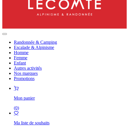
Randonnée & Camping
Escalade & Alpinisme
Homme
Femme
Enfant
Autres activités
Nos marques
Promotions
Mon panier
(
0
)
Ma liste de souhaits