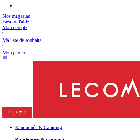
Nos magasins
Besoin d'aide ?
Mon compte
0
Ma liste de souhaits
0
Mon panier
Randonnée & Camping
Randonnée & camping