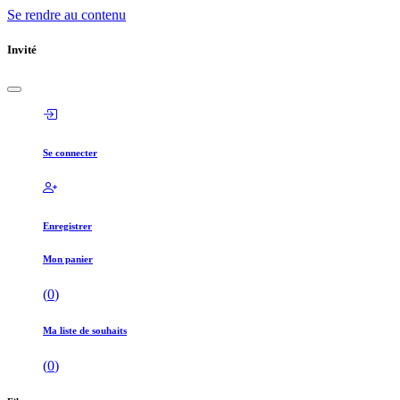
Se rendre au contenu
Invité
Se connecter
Enregistrer
Mon panier
(
0
)
Ma liste de souhaits
(
0
)