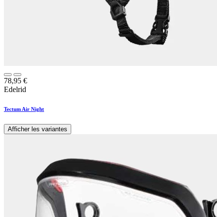
78,95
€
Edelrid
Tectum Air Night
Afficher les variantes