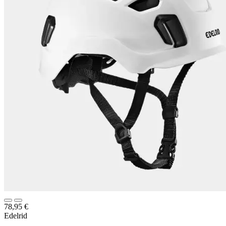
78,95
€
Edelrid