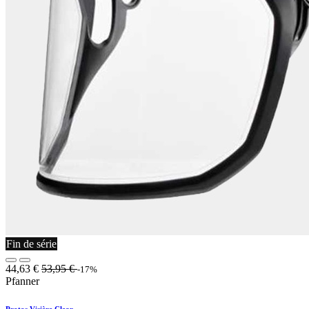
Fin de série
44,63
€
53,95
€
-17%
Pfanner
Protos Visière Clear