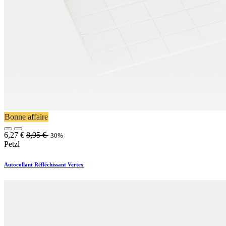
Bonne affaire
6,27
€
8,95
€
-30%
Petzl
Autocollant Réfléchissant Vertex