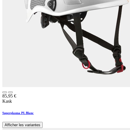
85,95
€
Kask
Superplasma PL Blanc
Afficher les variantes