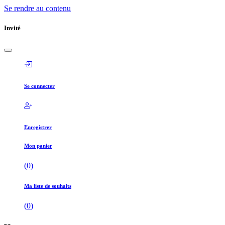
Se rendre au contenu
Invité
Se connecter
Enregistrer
Mon panier
(
0
)
Ma liste de souhaits
(
0
)