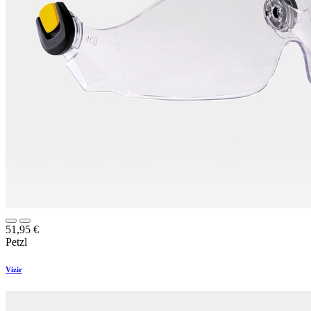
51,95
€
Petzl
Vizir