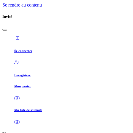
Se rendre au contenu
Invité
Se connecter
Enregistrer
Mon panier
(
0
)
Ma liste de souhaits
(
0
)