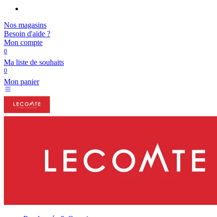
Nos magasins
Besoin d'aide ?
Mon compte
0
Ma liste de souhaits
0
Mon panier