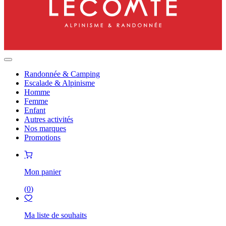
Randonnée & Camping
Escalade & Alpinisme
Homme
Femme
Enfant
Autres activités
Nos marques
Promotions
Mon panier
(
0
)
Ma liste de souhaits