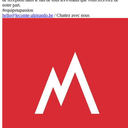
notre part.
#equipetapassion
hello@lecomte-alpirando.be
/
Chattez avec nous