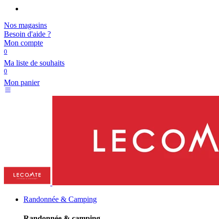
Nos magasins
Besoin d'aide ?
Mon compte
0
Ma liste de souhaits
0
Mon panier
Randonnée & Camping
Randonnée & camping