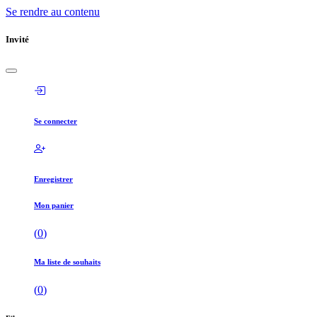
Se rendre au contenu
Invité
Se connecter
Enregistrer
Mon panier
(
0
)
Ma liste de souhaits
(
0
)