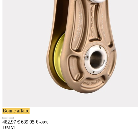
Bonne affaire
482,97
€
689,95
€
-30%
DMM