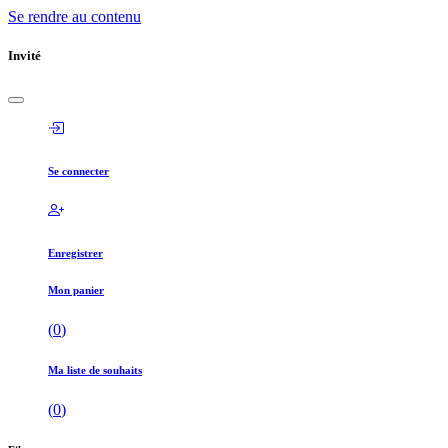
Se rendre au contenu
Invité
Se connecter
Enregistrer
Mon panier
(
0
)
Ma liste de souhaits
(
0
)