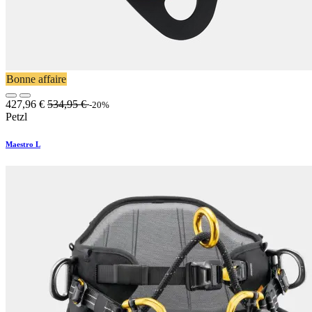
Bonne affaire
427,96
€
534,95
€
-20%
Petzl
Maestro L