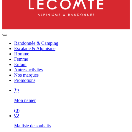
Randonnée & Camping
Escalade & Alpinisme
Homme
Femme
Enfant
Autres activités
Nos marques
Promotions
Mon panier
(
0
)
Ma liste de souhaits