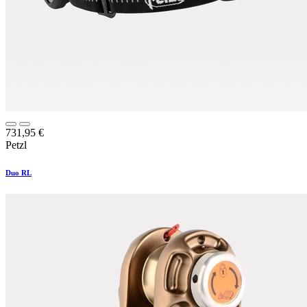
731,95
€
Petzl
Duo RL