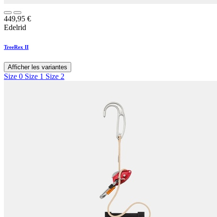
449,95
€
Edelrid
TreeRex II
Afficher les variantes
Size 0
Size 1
Size 2