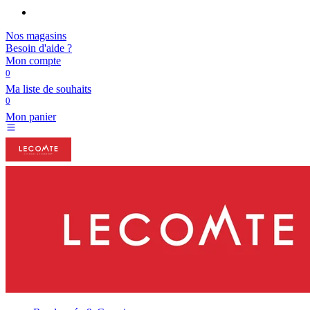
Nos magasins
Besoin d'aide ?
Mon compte
0
Ma liste de souhaits
0
Mon panier