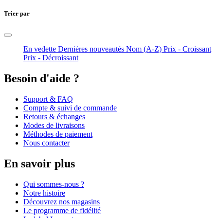
Trier par
En vedette
Dernières nouveautés
Nom (A-Z)
Prix - Croissant
Prix - Décroissant
Besoin d'aide ?
Support & FAQ
Compte & suivi de commande
Retours & échanges
Modes de livraisons
Méthodes de paiement
Nous contacter
En savoir plus
Qui sommes-nous ?
Notre histoire
Découvrez nos magasins
Le programme de fidélité