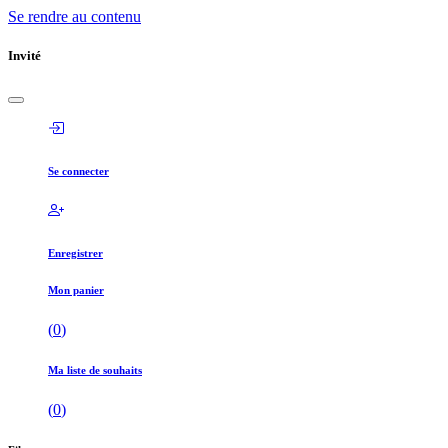
Se rendre au contenu
Invité
Se connecter
Enregistrer
Mon panier
(
0
)
Ma liste de souhaits
(
0
)