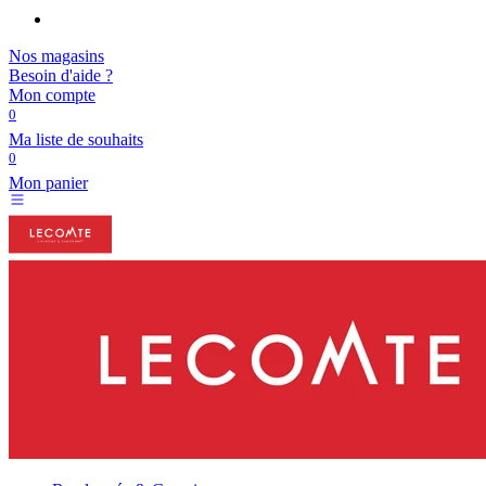
Nos magasins
Besoin d'aide ?
Mon compte
0
Ma liste de souhaits
0
Mon panier