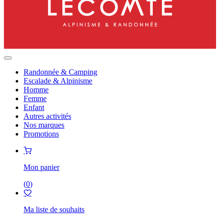
Randonnée & Camping
Escalade & Alpinisme
Homme
Femme
Enfant
Autres activités
Nos marques
Promotions
Mon panier
(
0
)
Ma liste de souhaits