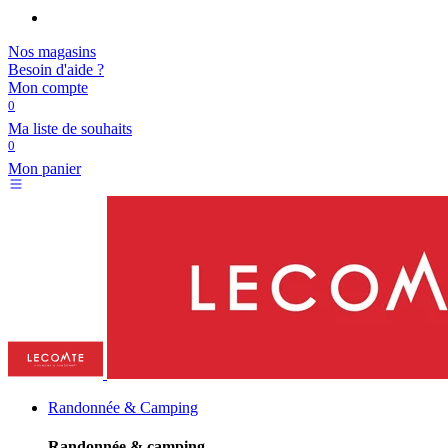
Nos magasins
Besoin d'aide ?
Mon compte
0
Ma liste de souhaits
0
Mon panier
Randonnée & Camping
Randonnée & camping