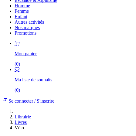
Escalade & Alpinisme
Homme
Femme
Enfant
Autres activités
Nos marques
Promotions
Mon panier
(
0
)
Ma liste de souhaits
(
0
)
Se connecter
/
S'inscrire
Librairie
Livres
Vélo