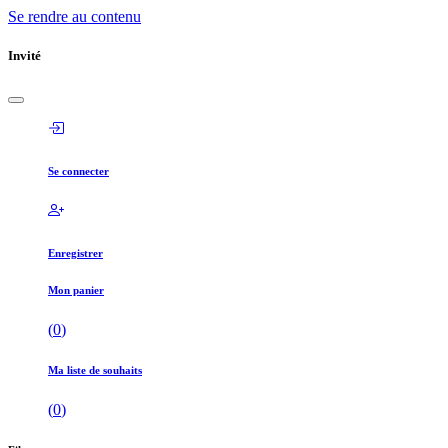
Se rendre au contenu
Invité
Se connecter
Enregistrer
Mon panier
(
0
)
Ma liste de souhaits
(
0
)