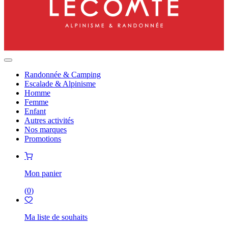
Randonnée & Camping
Escalade & Alpinisme
Homme
Femme
Enfant
Autres activités
Nos marques
Promotions
Mon panier
(
0
)
Ma liste de souhaits