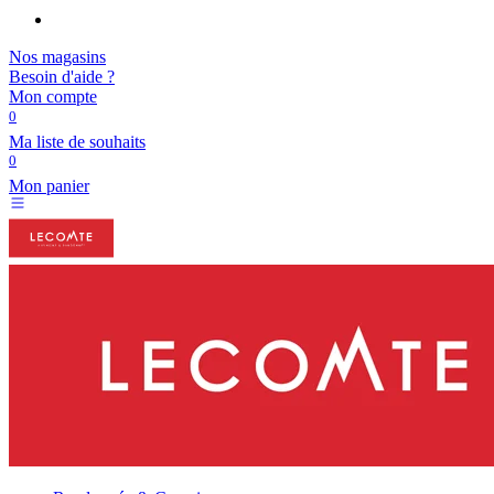
Nos magasins
Besoin d'aide ?
Mon compte
0
Ma liste de souhaits
0
Mon panier