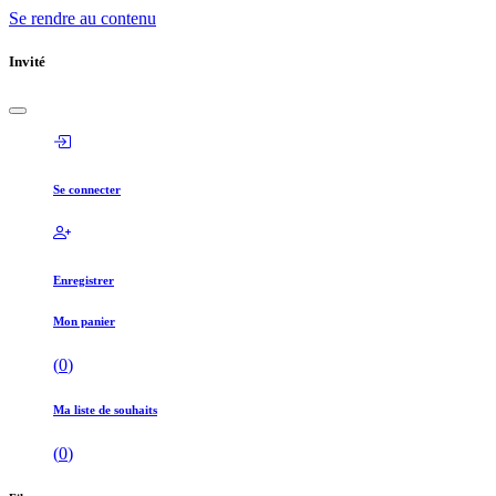
Se rendre au contenu
Invité
Se connecter
Enregistrer
Mon panier
(
0
)
Ma liste de souhaits
(
0
)