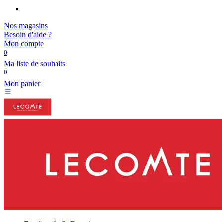
Nos magasins
Besoin d'aide ?
Mon compte
0
Ma liste de souhaits
0
Mon panier