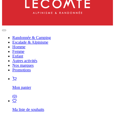
Randonnée & Camping
Escalade & Alpinisme
Homme
Femme
Enfant
Autres activités
Nos marques
Promotions
Mon panier
(
0
)
Ma liste de souhaits