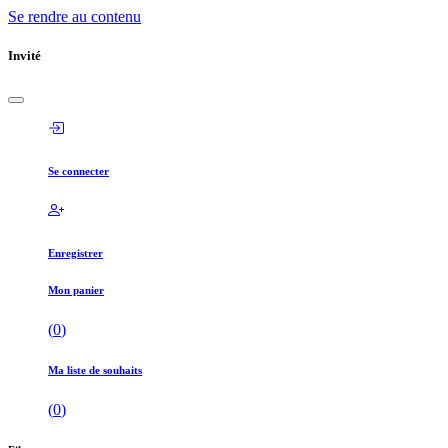
Se rendre au contenu
Invité
Se connecter
Enregistrer
Mon panier
(
0
)
Ma liste de souhaits
(
0
)