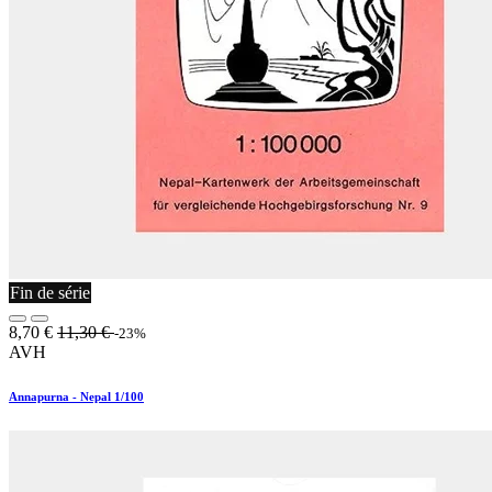
Fin de série
8,70
€
11,30
€
-23%
AVH
Annapurna - Nepal 1/100