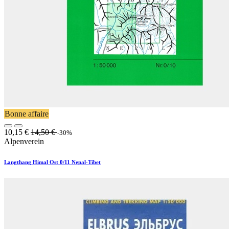
Bonne affaire
10,15
€
14,50
€
-30%
Alpenverein
Langthang Himal Ost 0/11 Nepal-Tibet