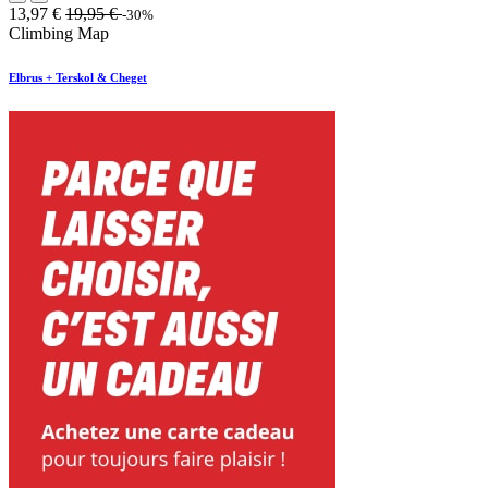
13,97
€
19,95
€
-30%
Climbing Map
Elbrus + Terskol & Cheget