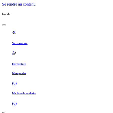
Se rendre au contenu
Invité
Se connecter
Enregistrer
Mon panier
(
0
)
Ma liste de souhaits
(
0
)