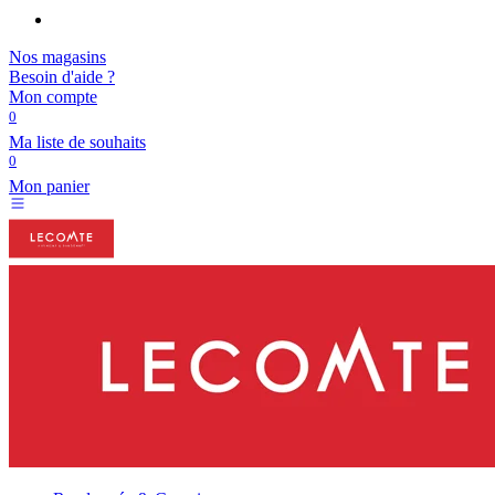
Nos magasins
Besoin d'aide ?
Mon compte
0
Ma liste de souhaits
0
Mon panier