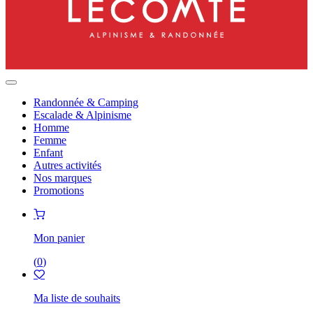
Randonnée & Camping
Escalade & Alpinisme
Homme
Femme
Enfant
Autres activités
Nos marques
Promotions
Mon panier
(
0
)
Ma liste de souhaits