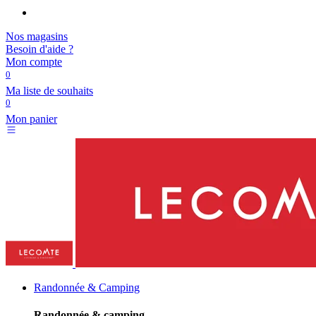
Nos magasins
Besoin d'aide ?
Mon compte
0
Ma liste de souhaits
0
Mon panier
Randonnée & Camping
Randonnée & camping