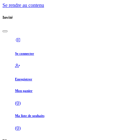
Se rendre au contenu
Invité
Se connecter
Enregistrer
Mon panier
(
0
)
Ma liste de souhaits
(
0
)