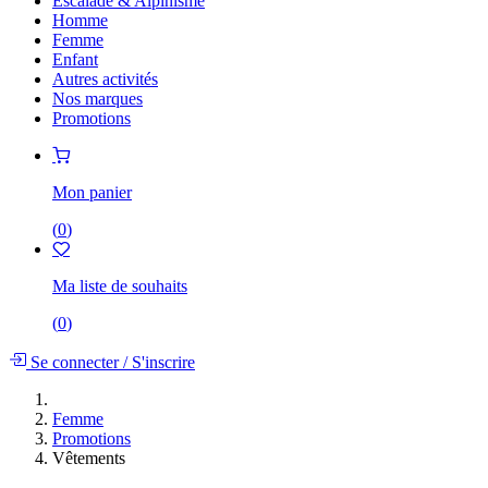
Escalade & Alpinisme
Homme
Femme
Enfant
Autres activités
Nos marques
Promotions
Mon panier
(
0
)
Ma liste de souhaits
(
0
)
Se connecter
/
S'inscrire
Femme
Promotions
Vêtements