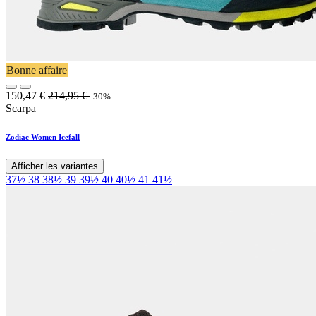
Bonne affaire
150,47
€
214,95
€
-30%
Scarpa
Zodiac Women Icefall
Afficher les variantes
37½
38
38½
39
39½
40
40½
41
41½