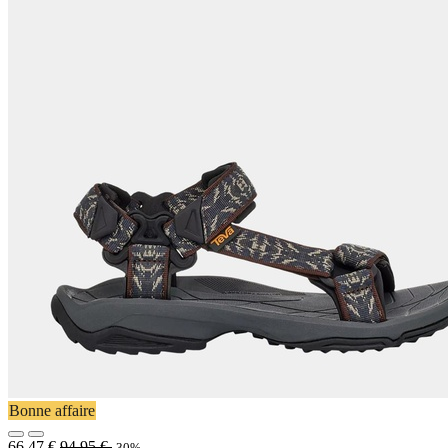
Bonne affaire
66,47
€
94,95
€
-30%