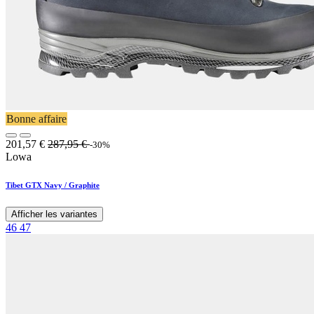
Bonne affaire
201,57
€
287,95
€
-30%
Lowa
Tibet GTX Navy / Graphite
Afficher les variantes
46
47