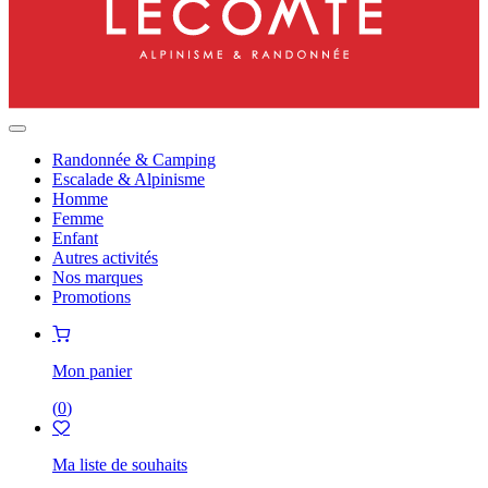
Randonnée & Camping
Escalade & Alpinisme
Homme
Femme
Enfant
Autres activités
Nos marques
Promotions
Mon panier
(
0
)
Ma liste de souhaits