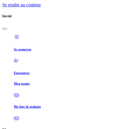
Se rendre au contenu
Invité
Se connecter
Enregistrer
Mon panier
(
0
)
Ma liste de souhaits
(
0
)