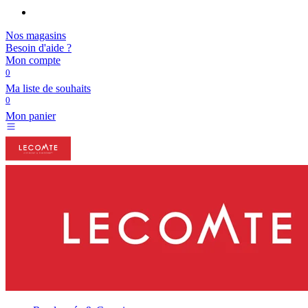
Nos magasins
Besoin d'aide ?
Mon compte
0
Ma liste de souhaits
0
Mon panier