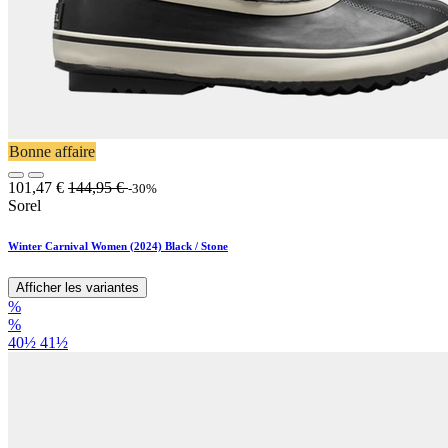
Bonne affaire
101,47
€
144,95
€
-30%
Sorel
Winter Carnival Women (2024) Black / Stone
Afficher les variantes
%
%
40½
41½