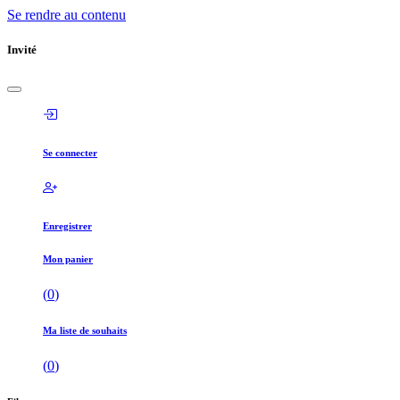
Se rendre au contenu
Invité
Se connecter
Enregistrer
Mon panier
(
0
)
Ma liste de souhaits
(
0
)