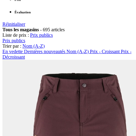
Évaluation
Réinitialiser
Tous les magasins
-
695 articles
Liste de prix :
Prix publics
Prix publics
Trier par :
Nom (A-Z)
En vedette
Dernières nouveautés
Nom (A-Z)
Prix - Croissant
Prix -
Décroissant