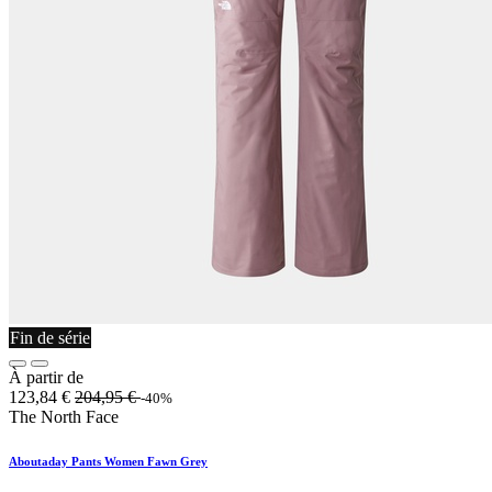
Fin de série
À partir de
123,84
€
204,95
€
-40%
The North Face
Aboutaday Pants Women Fawn Grey