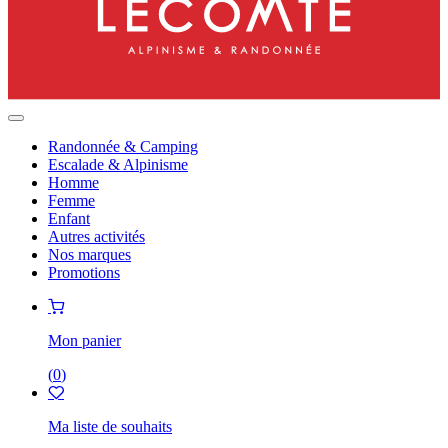
Randonnée & Camping
Escalade & Alpinisme
Homme
Femme
Enfant
Autres activités
Nos marques
Promotions
Mon panier
(
0
)
Ma liste de souhaits