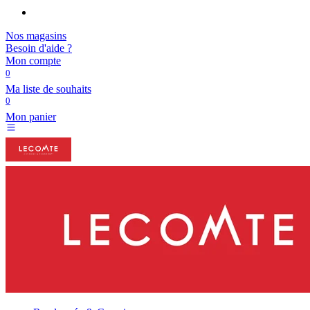
Nos magasins
Besoin d'aide ?
Mon compte
0
Ma liste de souhaits
0
Mon panier