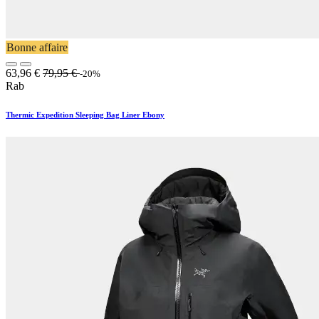
Bonne affaire
63,96
€
79,95
€
-20%
Rab
Thermic Expedition Sleeping Bag Liner Ebony