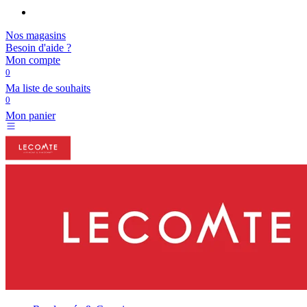
Nos magasins
Besoin d'aide ?
Mon compte
0
Ma liste de souhaits
0
Mon panier