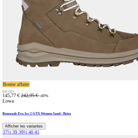
Bonne affaire
145,77
€
242,95
€
-40%
Lowa
Renegade Evo Ice 2 GTX Women Sand / Beige
Afficher les variantes
37½
39
39½
40
41