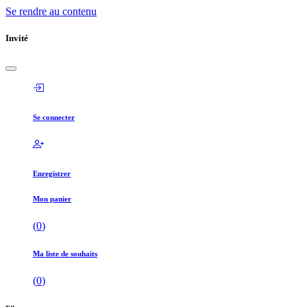
Se rendre au contenu
Invité
Se connecter
Enregistrer
Mon panier
(
0
)
Ma liste de souhaits
(
0
)