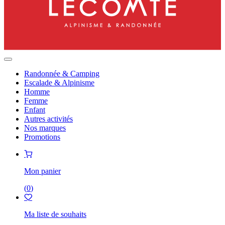
Randonnée & Camping
Escalade & Alpinisme
Homme
Femme
Enfant
Autres activités
Nos marques
Promotions
Mon panier
(
0
)
Ma liste de souhaits