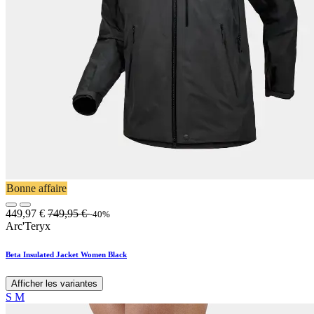
Bonne affaire
449,97
€
749,95
€
-40%
Arc'Teryx
Beta Insulated Jacket Women Black
Afficher les variantes
S
M