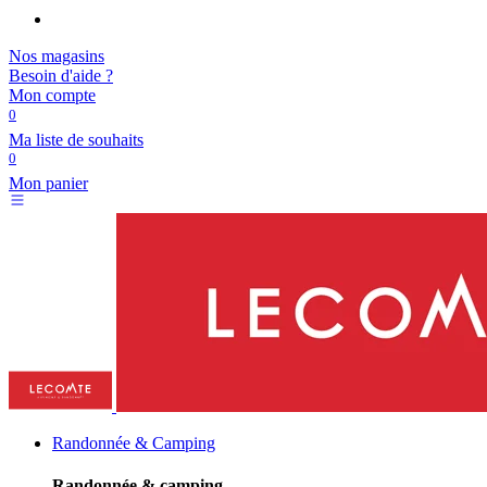
Nos magasins
Besoin d'aide ?
Mon compte
0
Ma liste de souhaits
0
Mon panier
Randonnée & Camping
Randonnée & camping