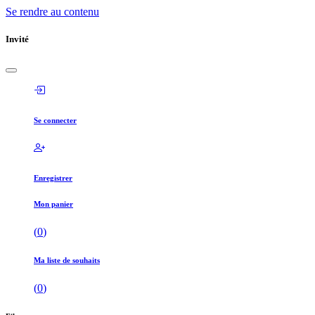
Se rendre au contenu
Invité
Se connecter
Enregistrer
Mon panier
(
0
)
Ma liste de souhaits
(
0
)