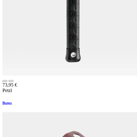
73,95
€
Petzl
Bongo