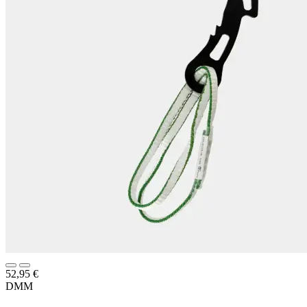
52,95
€
DMM