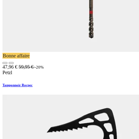
Bonne affaire
47,96
€
59,95
€
-20%
Petzl
Tamponnoir Rocpec