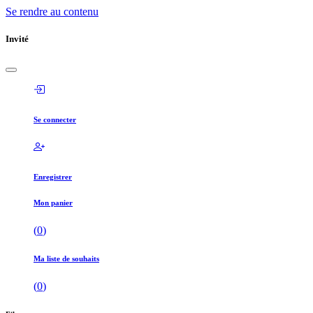
Se rendre au contenu
Invité
Se connecter
Enregistrer
Mon panier
(
0
)
Ma liste de souhaits
(
0
)