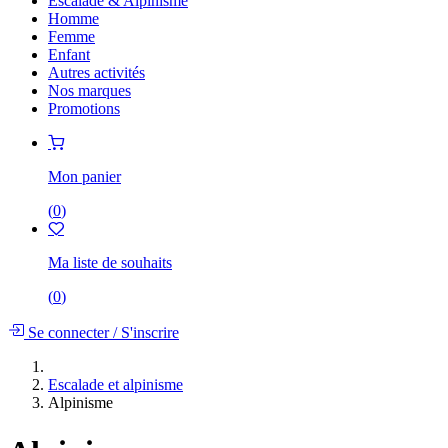
Escalade & Alpinisme
Homme
Femme
Enfant
Autres activités
Nos marques
Promotions
Mon panier
(
0
)
Ma liste de souhaits
(
0
)
Se connecter
/
S'inscrire
Escalade et alpinisme
Alpinisme