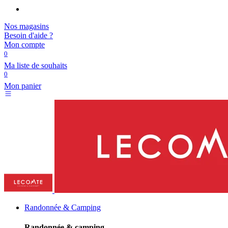
Nos magasins
Besoin d'aide ?
Mon compte
0
Ma liste de souhaits
0
Mon panier
Randonnée & Camping
Randonnée & camping