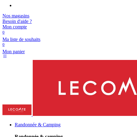
Nos magasins
Besoin d'aide ?
Mon compte
0
Ma liste de souhaits
0
Mon panier
Randonnée & Camping
Randonnée & camping