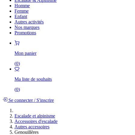
Escalade & Alpinisme
Homme
Femme
Enfant
Autres activités
Nos marques
Promotions
Mon panier
(
0
)
Ma liste de souhaits
(
0
)
Se connecter
/
S'inscrire
Escalade et alpinisme
Accessoires d'escalade
Autres accessoires
Genouillères