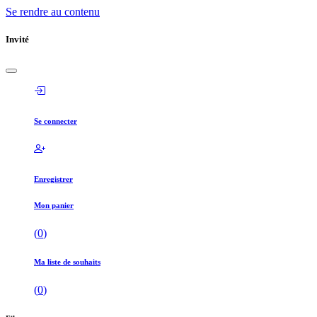
Se rendre au contenu
Invité
Se connecter
Enregistrer
Mon panier
(
0
)
Ma liste de souhaits
(
0
)