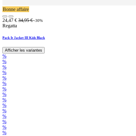
Bonne affaire
24,47
€
34,95
€
-30%
Regatta
Pack It Jacket III Kids Black
Afficher les variantes
%
%
%
%
%
%
%
%
%
%
%
%
%
%
%