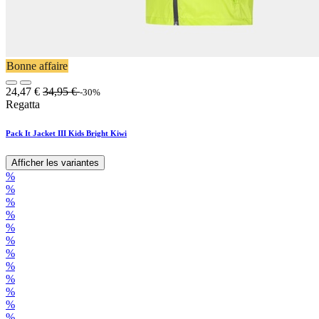
Bonne affaire
24,47
€
34,95
€
-30%
Regatta
Pack It Jacket III Kids Bright Kiwi
Afficher les variantes
%
%
%
%
%
%
%
%
%
%
%
%