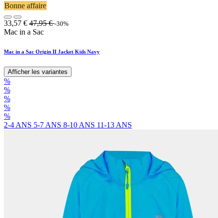
Bonne affaire
33,57
€
47,95
€
-30%
Mac in a Sac
Mac in a Sac Origin II Jacket Kids Navy
Afficher les variantes
%
%
%
%
%
2-4 ANS
5-7 ANS
8-10 ANS
11-13 ANS