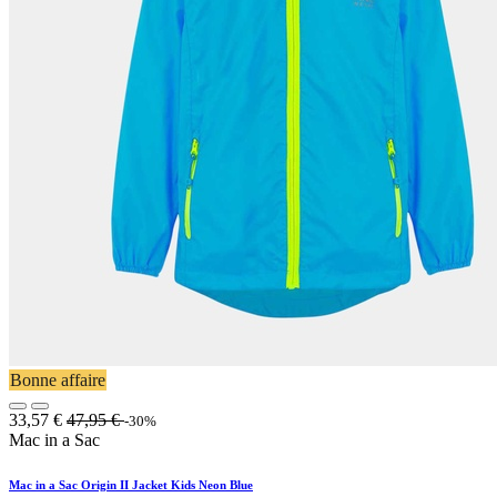
Bonne affaire
33,57
€
47,95
€
-30%
Mac in a Sac
Mac in a Sac Origin II Jacket Kids Neon Blue