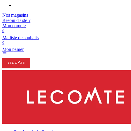
Nos magasins
Besoin d'aide ?
Mon compte
0
Ma liste de souhaits
0
Mon panier