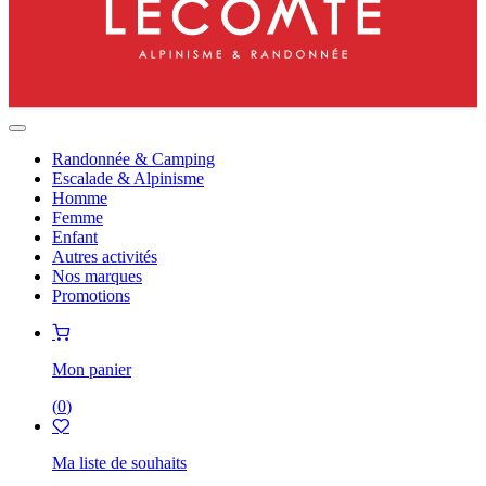
Randonnée & Camping
Escalade & Alpinisme
Homme
Femme
Enfant
Autres activités
Nos marques
Promotions
Mon panier
(
0
)
Ma liste de souhaits