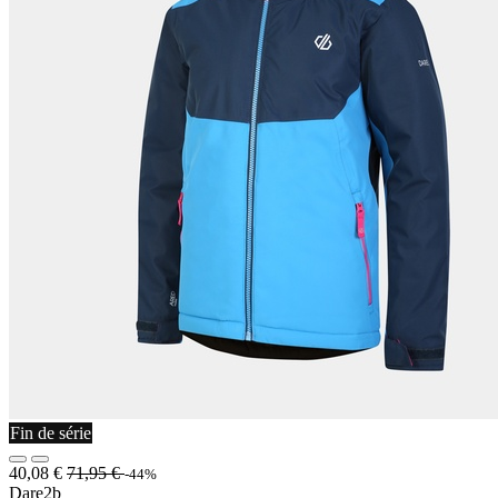
Fin de série
40,08
€
71,95
€
-44%
Dare2b