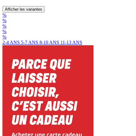
Afficher les variantes
%
%
%
%
%
2-4 ANS
5-7 ANS
8-10 ANS
11-13 ANS