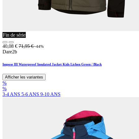
Fin de série
40,08
€
71,95
€
-44%
Dare2b
Impose III Waterproof Insulated Jacket Kids Lichen Green / Black
Afficher les variantes
%
%
3-4 ANS
5-6 ANS
9-10 ANS