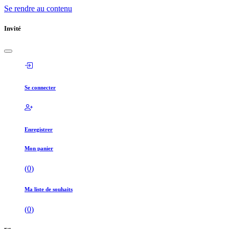
Se rendre au contenu
Invité
Se connecter
Enregistrer
Mon panier
(
0
)
Ma liste de souhaits
(
0
)