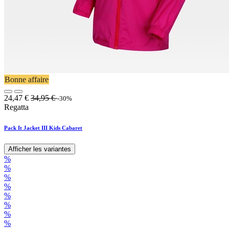
Bonne affaire
24,47
€
34,95
€
-30%
Regatta
Pack It Jacket III Kids Cabaret
Afficher les variantes
%
%
%
%
%
%
%
%