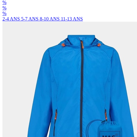
%
%
%
2-4 ANS
5-7 ANS
8-10 ANS
11-13 ANS