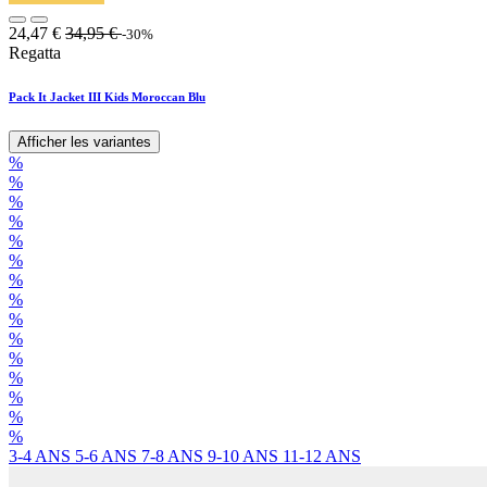
24,47
€
34,95
€
-30%
Regatta
Pack It Jacket III Kids Moroccan Blu
Afficher les variantes
%
%
%
%
%
%
%
%
%
%
%
%
%
%
%
3-4 ANS
5-6 ANS
7-8 ANS
9-10 ANS
11-12 ANS