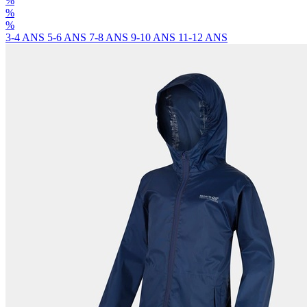
%
%
%
3-4 ANS
5-6 ANS
7-8 ANS
9-10 ANS
11-12 ANS