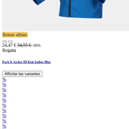
Bonne affaire
24,47
€
34,95
€
-30%
Regatta
Pack It Jacket III Kids Indigo Blue
Afficher les variantes
%
%
%
%
%
%
%
%
%
%