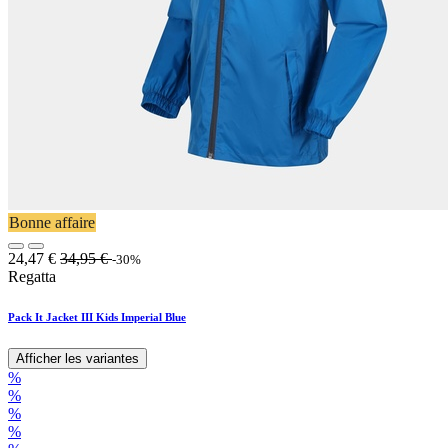
Bonne affaire
24,47
€
34,95
€
-30%
Regatta
Pack It Jacket III Kids Imperial Blue
Afficher les variantes
%
%
%
%