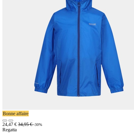
Bonne affaire
24,47
€
34,95
€
-30%
Regatta