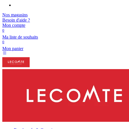
Nos magasins
Besoin d'aide ?
Mon compte
0
Ma liste de souhaits
0
Mon panier