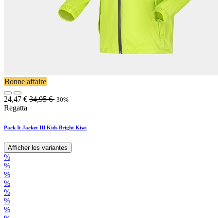
Bonne affaire
24,47
€
34,95
€
-30%
Regatta
Pack It Jacket III Kids Bright Kiwi
Afficher les variantes
%
%
%
%
%
%
%