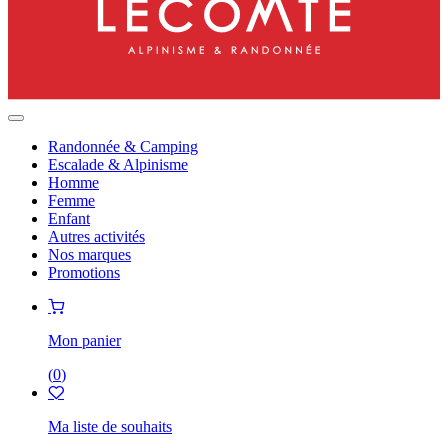
Randonnée & Camping
Escalade & Alpinisme
Homme
Femme
Enfant
Autres activités
Nos marques
Promotions
Mon panier
(
0
)
Ma liste de souhaits