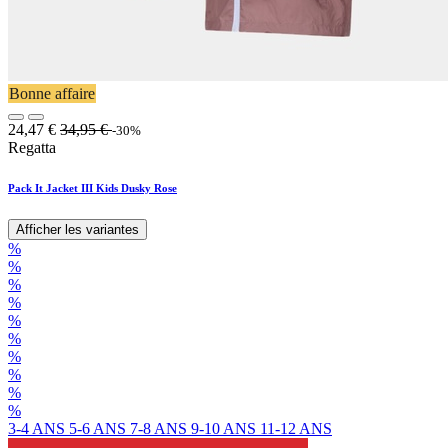
Bonne affaire
24,47
€
34,95
€
-30%
Regatta
Pack It Jacket III Kids Dusky Rose
Afficher les variantes
%
%
%
%
%
%
%
%
%
%
3-4 ANS
5-6 ANS
7-8 ANS
9-10 ANS
11-12 ANS