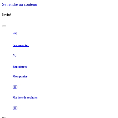
Se rendre au contenu
Invité
Se connecter
Enregistrer
Mon panier
(
0
)
Ma liste de souhaits
(
0
)