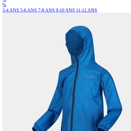
%
3-4 ANS
5-6 ANS
7-8 ANS
9-10 ANS
11-12 ANS