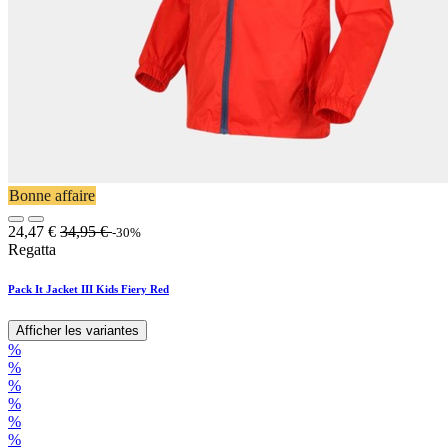
Bonne affaire
24,47
€
34,95
€
-30%
Regatta
Pack It Jacket III Kids Fiery Red
Afficher les variantes
%
%
%
%
%
%