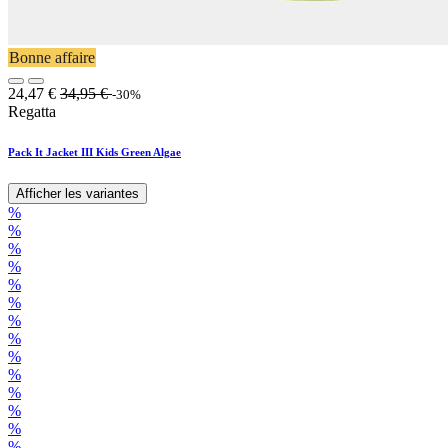
Bonne affaire
24,47
€
34,95
€
-30%
Regatta
Pack It Jacket III Kids Green Algae
Afficher les variantes
%
%
%
%
%
%
%
%
%
%
%
%
%
%