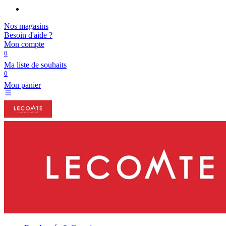
Nos magasins
Besoin d'aide ?
Mon compte
0
Ma liste de souhaits
0
Mon panier