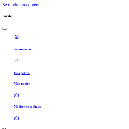
Se rendre au contenu
Invité
Se connecter
Enregistrer
Mon panier
(
0
)
Ma liste de souhaits
(
0
)