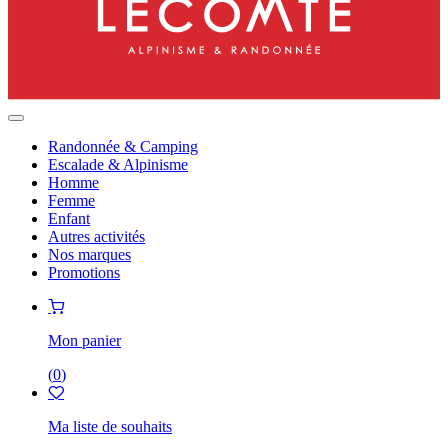
Randonnée & Camping
Escalade & Alpinisme
Homme
Femme
Enfant
Autres activités
Nos marques
Promotions
Mon panier
(
0
)
Ma liste de souhaits