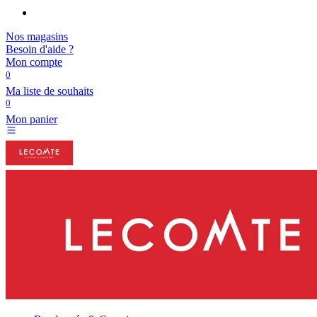
Nos magasins
Besoin d'aide ?
Mon compte
0
Ma liste de souhaits
0
Mon panier