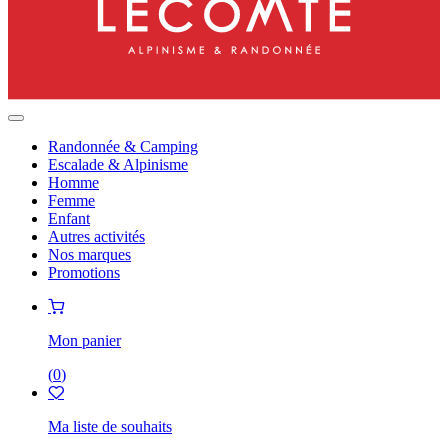
Randonnée & Camping
Escalade & Alpinisme
Homme
Femme
Enfant
Autres activités
Nos marques
Promotions
Mon panier
(
0
)
Ma liste de souhaits