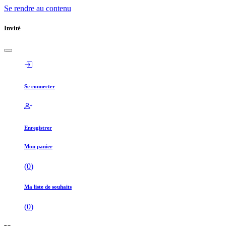
Se rendre au contenu
Invité
Se connecter
Enregistrer
Mon panier
(
0
)
Ma liste de souhaits
(
0
)