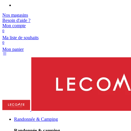
Nos magasins
Besoin d'aide ?
Mon compte
0
Ma liste de souhaits
0
Mon panier
Randonnée & Camping
Randonnée & camping