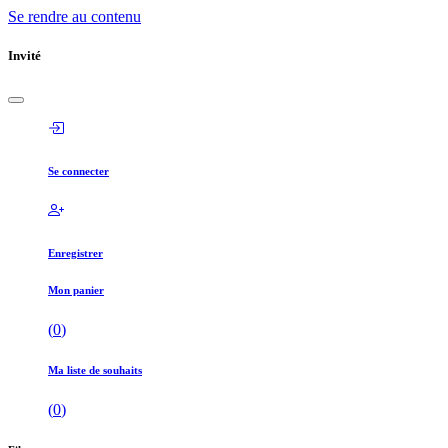
Se rendre au contenu
Invité
Se connecter
Enregistrer
Mon panier
(
0
)
Ma liste de souhaits
(
0
)