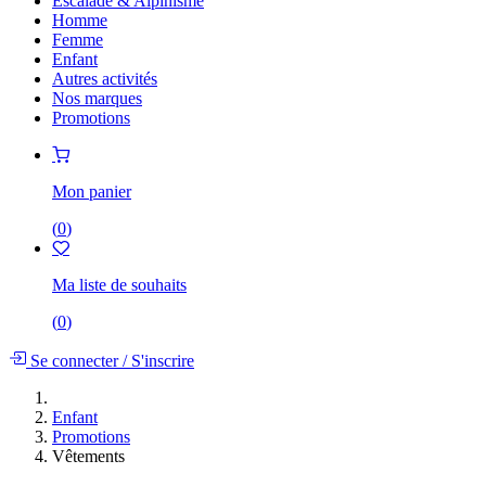
Escalade & Alpinisme
Homme
Femme
Enfant
Autres activités
Nos marques
Promotions
Mon panier
(
0
)
Ma liste de souhaits
(
0
)
Se connecter
/
S'inscrire
Enfant
Promotions
Vêtements