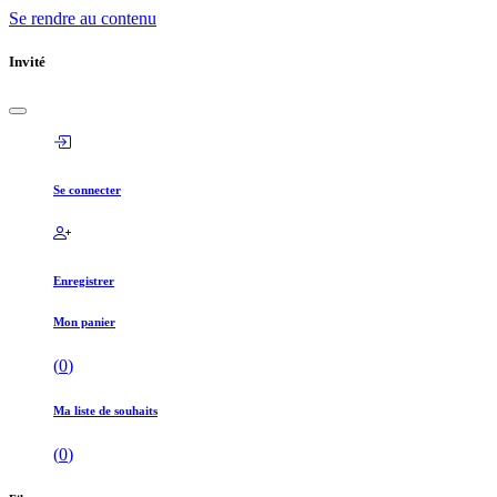
Se rendre au contenu
Invité
Se connecter
Enregistrer
Mon panier
(
0
)
Ma liste de souhaits
(
0
)