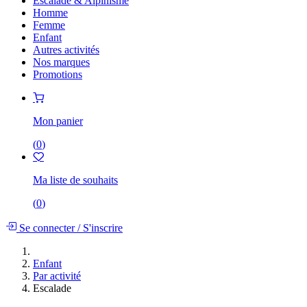
Escalade & Alpinisme
Homme
Femme
Enfant
Autres activités
Nos marques
Promotions
Mon panier
(
0
)
Ma liste de souhaits
(
0
)
Se connecter
/
S'inscrire
Enfant
Par activité
Escalade