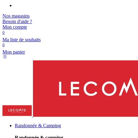
Nos magasins
Besoin d'aide ?
Mon compte
0
Ma liste de souhaits
0
Mon panier
Randonnée & Camping
Randonnée & camping