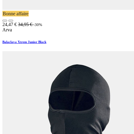
Bonne affaire
24,47
€
34,95
€
-30%
Arva
Balaclava Xtrem Junior Black