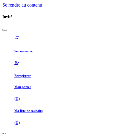
Se rendre au contenu
Invité
Se connecter
Enregistrer
Mon panier
(
0
)
Ma liste de souhaits
(
0
)