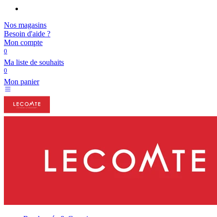
Nos magasins
Besoin d'aide ?
Mon compte
0
Ma liste de souhaits
0
Mon panier