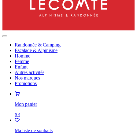
Randonnée & Camping
Escalade & Alpinisme
Homme
Femme
Enfant
Autres activités
Nos marques
Promotions
Mon panier
(
0
)
Ma liste de souhaits