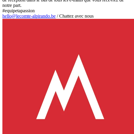
notre part.
#equipetapassion
hello@lecomte-alpirando.be
/
Chattez avec nous