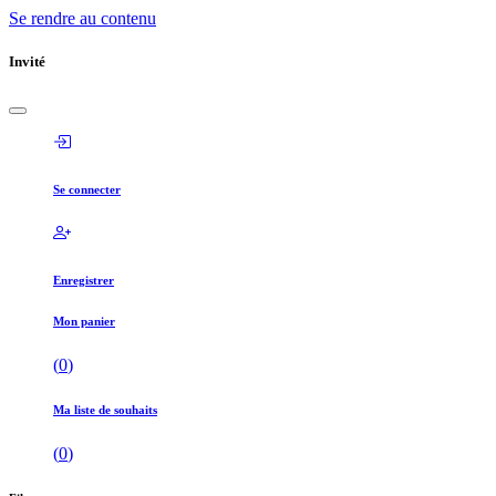
Se rendre au contenu
Invité
Se connecter
Enregistrer
Mon panier
(
0
)
Ma liste de souhaits
(
0
)