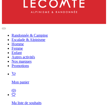
Randonnée & Camping
Escalade & Alpinisme
Homme
Femme
Enfant
Autres activités
Nos marques
Promotions
Mon panier
(
0
)
Ma liste de souhaits