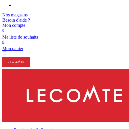
Nos magasins
Besoin d'aide ?
Mon compte
0
Ma liste de souhaits
0
Mon panier