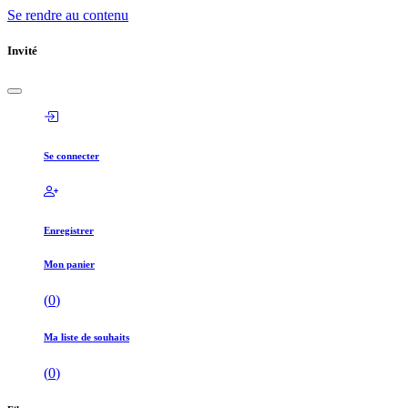
Se rendre au contenu
Invité
Se connecter
Enregistrer
Mon panier
(
0
)
Ma liste de souhaits
(
0
)