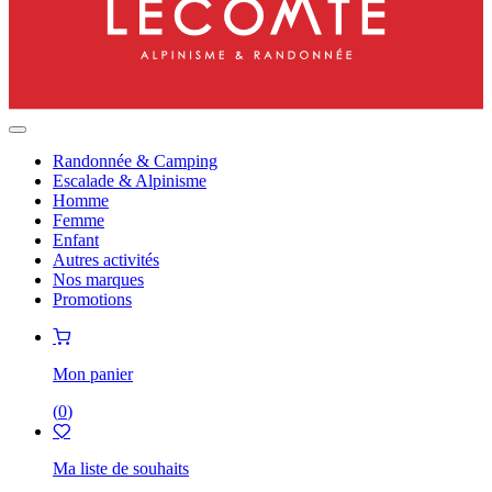
Randonnée & Camping
Escalade & Alpinisme
Homme
Femme
Enfant
Autres activités
Nos marques
Promotions
Mon panier
(
0
)
Ma liste de souhaits