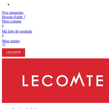
Nos magasins
Besoin d'aide ?
Mon compte
0
Ma liste de souhaits
0
Mon panier