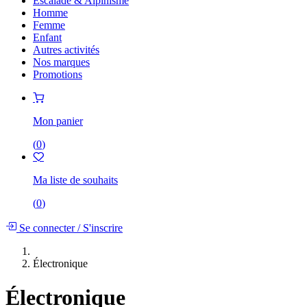
Escalade & Alpinisme
Homme
Femme
Enfant
Autres activités
Nos marques
Promotions
Mon panier
(
0
)
Ma liste de souhaits
(
0
)
Se connecter
/
S'inscrire
Électronique
Électronique