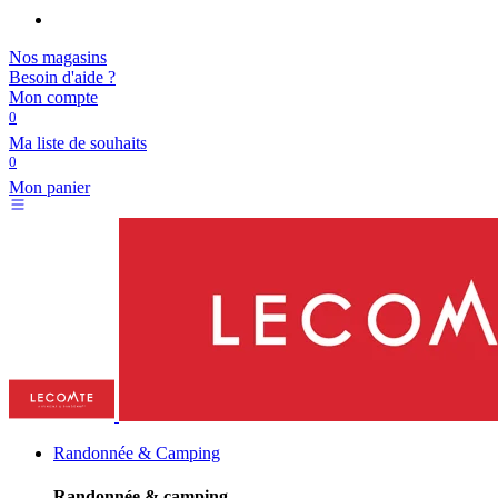
Nos magasins
Besoin d'aide ?
Mon compte
0
Ma liste de souhaits
0
Mon panier
Randonnée & Camping
Randonnée & camping