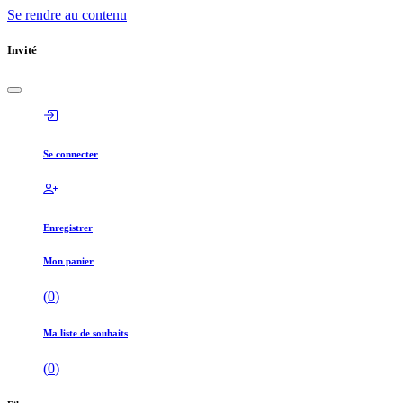
Se rendre au contenu
Invité
Se connecter
Enregistrer
Mon panier
(
0
)
Ma liste de souhaits
(
0
)