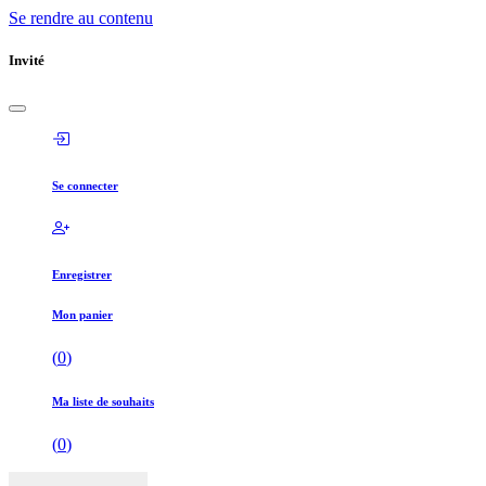
Se rendre au contenu
Invité
Se connecter
Enregistrer
Mon panier
(
0
)
Ma liste de souhaits
(
0
)