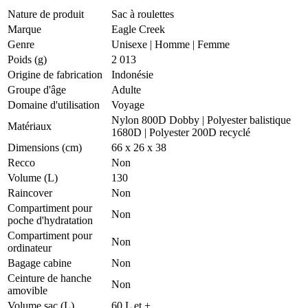
Nature de produit
Sac à roulettes
Marque
Eagle Creek
Genre
Unisexe
|
Homme
|
Femme
Poids (g)
2 013
Origine de fabrication
Indonésie
Groupe d'âge
Adulte
Domaine d'utilisation
Voyage
Nylon 800D Dobby | Polyester balistique
Matériaux
1680D | Polyester 200D recyclé
Dimensions (cm)
66 x 26 x 38
Recco
Non
Volume (L)
130
Raincover
Non
Compartiment pour
Non
poche d'hydratation
Compartiment pour
Non
ordinateur
Bagage cabine
Non
Ceinture de hanche
Non
amovible
Volume sac (L)
60 L et +