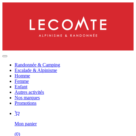
Randonnée & Camping
Escalade & Alpinisme
Homme
Femme
Enfant
Autres activités
Nos marques
Promotions
Mon panier
(
0
)