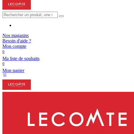
Nos magasins
Besoin d'aide ?
Mon compte
0
Ma liste de souhaits
0
Mon panier