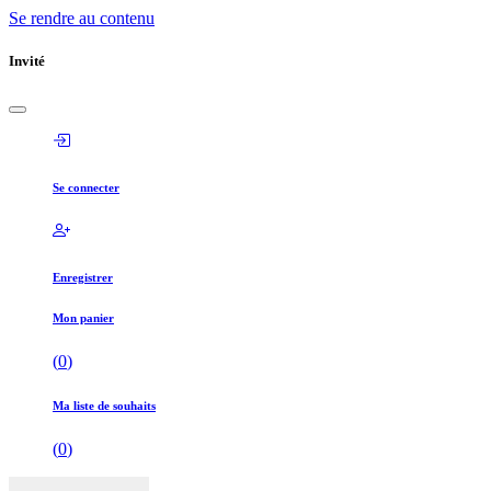
Se rendre au contenu
Invité
Se connecter
Enregistrer
Mon panier
(
0
)
Ma liste de souhaits
(
0
)