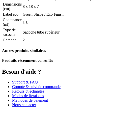
Dimensions
8 x 18 x 7
(cm)
Label éco
Green Shape / Eco Finish
Contenance
1 L
(ml)
Type de
Sacoche tube supérieur
sacoche
Garantie
2
Autres produits similaires
Produits récemment consultés
Besoin d'aide ?
Support & FAQ
Compte & suivi de commande
Retours & échanges
Modes de livraisons
Méthodes de paiement
Nous contacter