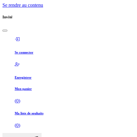
Se rendre au contenu
Invité
Se connecter
Enregistrer
Mon panier
(
0
)
Ma liste de souhaits
(
0
)