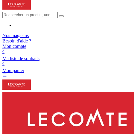
Nos magasins
Besoin d'aide ?
Mon compte
0
Ma liste de souhaits
0
Mon panier