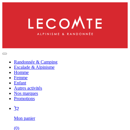
Randonnée & Camping
Escalade & Alpinisme
Homme
Femme
Enfant
Autres activités
Nos marques
Promotions
Mon panier
(
0
)