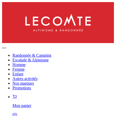
Randonnée & Camping
Escalade & Alpinisme
Homme
Femme
Enfant
Autres activités
Nos marques
Promotions
Mon panier
(
0
)