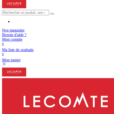
Nos magasins
Besoin d'aide ?
Mon compte
0
Ma liste de souhaits
0
Mon panier