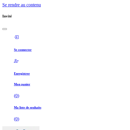
Se rendre au contenu
Invité
Se connecter
Enregistrer
Mon panier
(
0
)
Ma liste de souhaits
(
0
)