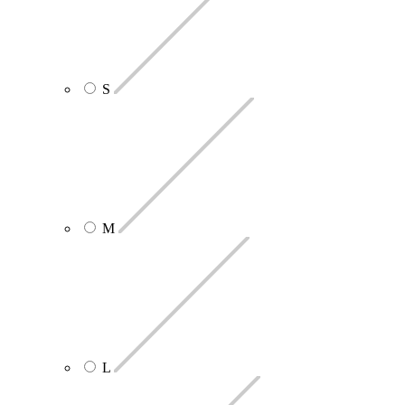
S
M
L