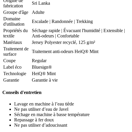
Origine de
Sri Lanka
fabrication
Groupe d'âge
Adulte
Domaine
Escalade
|
Randonnée
|
Trekking
d'utilisation
Propriétés du
Séchage rapide
|
Évacuant l'humidité
|
Extensible
|
textile
Anti-odeurs
|
Confortable
Matériaux
Jersey Polyester recyclé, 125 g/m²
Traitement de
Traitement anti-odeurs HeiQ® Mint
surface
Coupe
Regular
Label éco
Bluesign®
Technologie
HeiQ® Mint
Garantie
Garantie à vie
Conseils d'entretien
Lavage en machine à l’eau tiède
Ne pas utiliser d’eau de Javel
Séchage en machine à basse température
Repassage à fer doux
Ne pas utiliser d’adoucissant