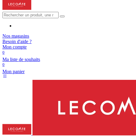
Nos magasins
Besoin d'aide ?
Mon compte
0
Ma liste de souhaits
0
Mon panier