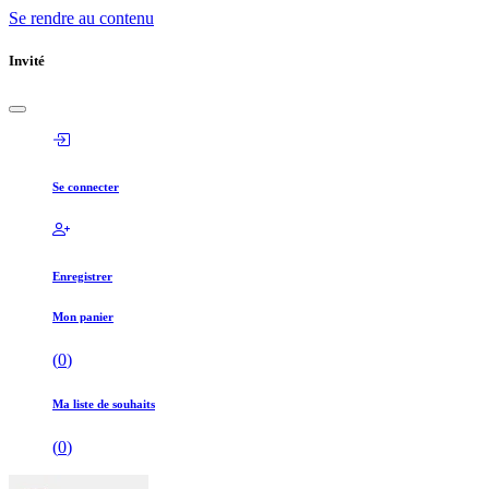
Se rendre au contenu
Invité
Se connecter
Enregistrer
Mon panier
(
0
)
Ma liste de souhaits
(
0
)