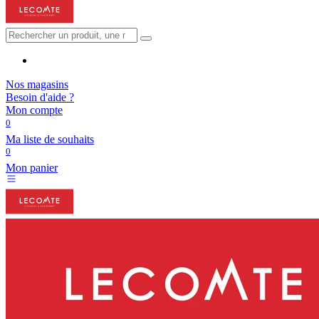
Nos magasins
Besoin d'aide ?
Mon compte
0
Ma liste de souhaits
0
Mon panier