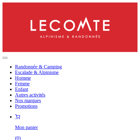
Randonnée & Camping
Escalade & Alpinisme
Homme
Femme
Enfant
Autres activités
Nos marques
Promotions
Mon panier
(
0
)