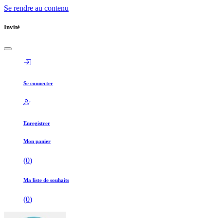
Se rendre au contenu
Invité
Se connecter
Enregistrer
Mon panier
(
0
)
Ma liste de souhaits
(
0
)