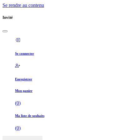
Se rendre au contenu
Invité
Se connecter
Enregistrer
Mon panier
(
0
)
Ma liste de souhaits
(
0
)