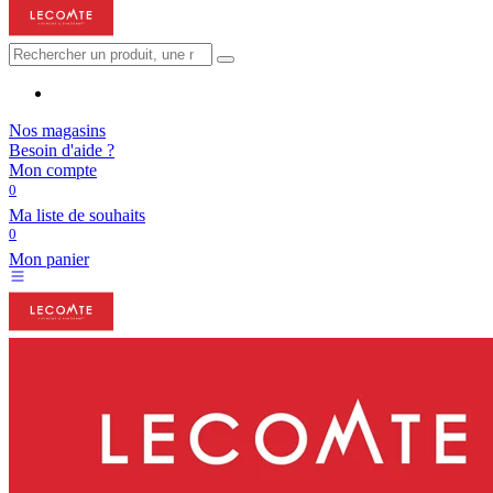
Nos magasins
Besoin d'aide ?
Mon compte
0
Ma liste de souhaits
0
Mon panier