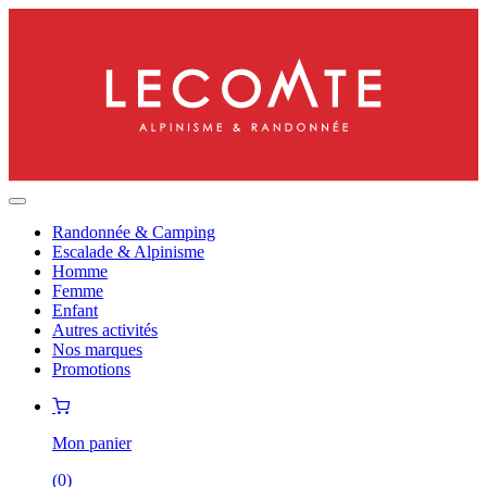
Randonnée & Camping
Escalade & Alpinisme
Homme
Femme
Enfant
Autres activités
Nos marques
Promotions
Mon panier
(
0
)