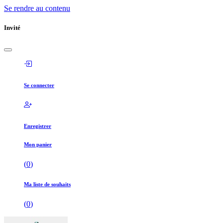
Se rendre au contenu
Invité
Se connecter
Enregistrer
Mon panier
(
0
)
Ma liste de souhaits
(
0
)