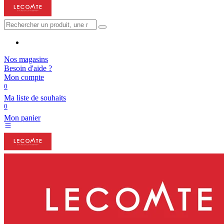
Nos magasins
Besoin d'aide ?
Mon compte
0
Ma liste de souhaits
0
Mon panier