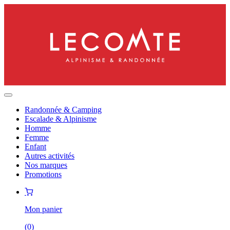
Randonnée & Camping
Escalade & Alpinisme
Homme
Femme
Enfant
Autres activités
Nos marques
Promotions
Mon panier
(
0
)